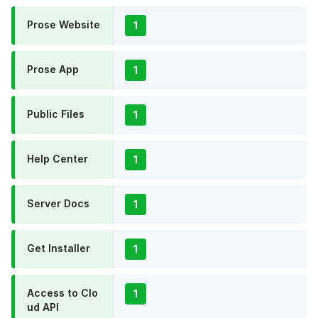
Prose Website
1
Prose App
1
Public Files
1
Help Center
1
Server Docs
1
Get Installer
1
Access to Clo
1
ud API