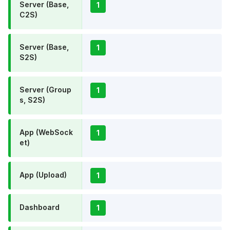
Server (Base,
1
C2S)
Server (Base,
1
S2S)
Server (Group
1
s, S2S)
App (WebSock
1
et)
App (Upload)
1
Dashboard
1