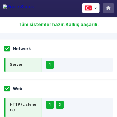
Tüm sistemler hazır. Kalkış başarılı.
Network
Server
1
Web
HTTP (Listene
1
2
rs)