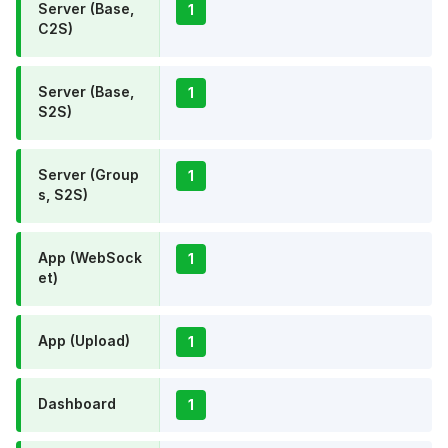
Server (Base,
1
C2S)
Server (Base,
1
S2S)
Server (Group
1
s, S2S)
App (WebSock
1
et)
App (Upload)
1
Dashboard
1