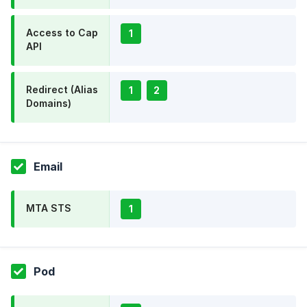
Access to Cap
1
API
Redirect (Alias
1
2
Domains)
Email
MTA STS
1
Pod