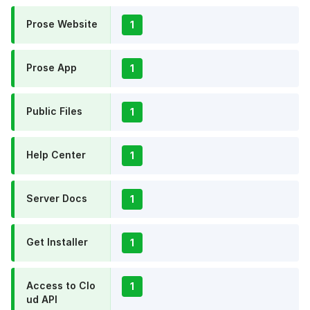
Prose Website
1
Prose App
1
Public Files
1
Help Center
1
Server Docs
1
Get Installer
1
Access to Clo
1
ud API