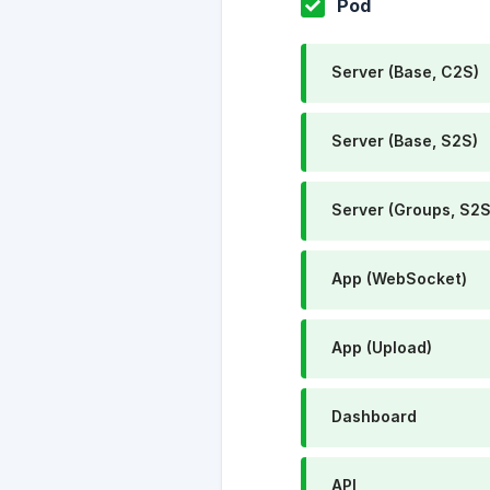
Pod
Server (Base, C2S)
Server (Base, S2S)
Server (Groups, S2S
App (WebSocket)
App (Upload)
Dashboard
API