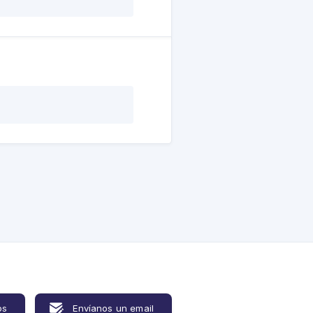
os
Envíanos un email